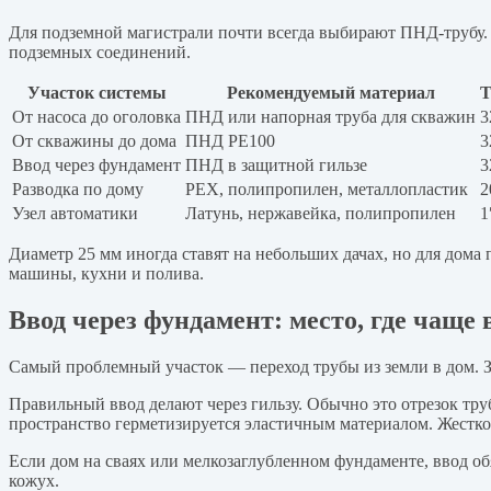
Для подземной магистрали почти всегда выбирают ПНД-трубу. О
подземных соединений.
Участок системы
Рекомендуемый материал
Т
От насоса до оголовка
ПНД или напорная труба для скважин
3
От скважины до дома
ПНД PE100
3
Ввод через фундамент
ПНД в защитной гильзе
3
Разводка по дому
PEX, полипропилен, металлопластик
2
Узел автоматики
Латунь, нержавейка, полипропилен
1
Диаметр 25 мм иногда ставят на небольших дачах, но для дома 
машины, кухни и полива.
Ввод через фундамент: место, где чаще
Самый проблемный участок — переход трубы из земли в дом. Зд
Правильный ввод делают через гильзу. Обычно это отрезок тр
пространство герметизируется эластичным материалом. Жестко
Если дом на сваях или мелкозаглубленном фундаменте, ввод о
кожух.