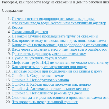
Разберем, как провести воду из скважины в дом по рабочей инж
Содержание
Из чего состоит водопровод от скважины до дома
Две схемы ввода воды: кессон или скважинный адаптер
Кессон
Скважинный адаптер
На какой глубине прокладывать трубу от скважины
Как провести воду от скважины в дом: пошаговая схема
Какие трубы использовать для водопровода от скважины
Ввод через фундамент: место, где чаще всего ошибаются
Где ставить гидроаккумулятор и автоматику
Нужно ли утеплять трубу в земле
Миф: если труба ПНД не лопается, ее можно класть негл
Как защитить воду от загрязнения при вводе
Типовые ошибки при подключении скважины к дому
Ошибка 1. Соединения в земле
Ошибка 2. Нет обратного клапана
Ошибка 3. Кабель насоса проложен как попало
Ошибка 4. Автоматика стоит в сыром кессоне
Ошибка 5. Нет сливного режима для дачи
Сезонная дача и дом постоянного проживания: схемы от
Что проверить перед засыпкой траншеи