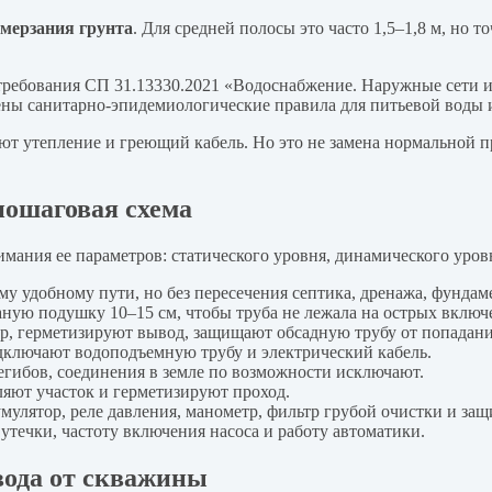
мерзания грунта
. Для средней полосы это часто 1,5–1,8 м, но т
ребования СП 31.13330.2021 «Водоснабжение. Наружные сети и 
ены санитарно-эпидемиологические правила для питьевой воды 
ют утепление и греющий кабель. Но это не замена нормальной пр
пошаговая схема
мания ее параметров: статического уровня, динамического уровн
у удобному пути, но без пересечения септика, дренажа, фундам
ную подушку 10–15 см, чтобы труба не лежала на острых включ
р, герметизируют вывод, защищают обсадную трубу от попадани
дключают водоподъемную трубу и электрический кабель.
регибов, соединения в земле по возможности исключают.
ляют участок и герметизируют проход.
улятор, реле давления, манометр, фильтр грубой очистки и защи
утечки, частоту включения насоса и работу автоматики.
вода от скважины