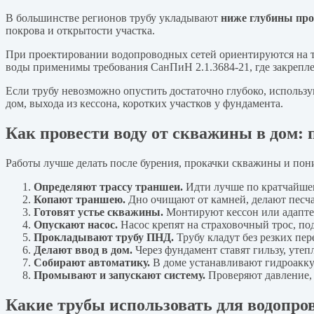
В большинстве регионов трубу укладывают
ниже глубины про
покрова и открытости участка.
При проектировании водопроводных сетей ориентируются на т
воды применимы требования СанПиН 2.1.3684-21, где закрепл
Если трубу невозможно опустить достаточно глубоко, использу
дом, выхода из кессона, коротких участков у фундамента.
Как провести воду от скважины в дом: 
Работы лучше делать после бурения, прокачки скважины и пони
Определяют трассу траншеи.
Идти лучше по кратчайшем
Копают траншею.
Дно очищают от камней, делают песча
Готовят устье скважины.
Монтируют кессон или адапте
Опускают насос.
Насос крепят на страховочный трос, по
Прокладывают трубу ПНД.
Трубу кладут без резких пе
Делают ввод в дом.
Через фундамент ставят гильзу, утеп
Собирают автоматику.
В доме устанавливают гидроаккум
Промывают и запускают систему.
Проверяют давление, 
Какие трубы использовать для водопро