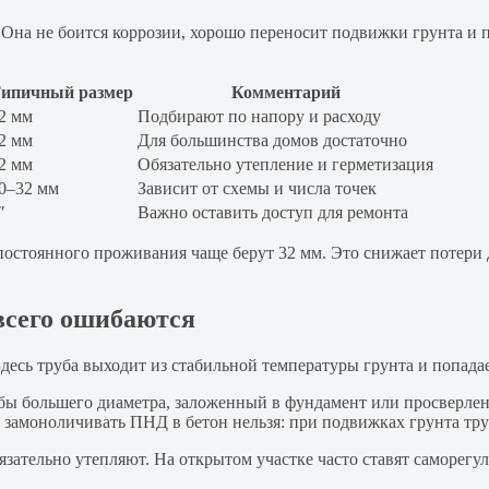
на не боится коррозии, хорошо переносит подвижки грунта и пр
ипичный размер
Комментарий
2 мм
Подбирают по напору и расходу
2 мм
Для большинства домов достаточно
2 мм
Обязательно утепление и герметизация
0–32 мм
Зависит от схемы и числа точек
″
Важно оставить доступ для ремонта
постоянного проживания чаще берут 32 мм. Это снижает потери д
 всего ошибаются
есь труба выходит из стабильной температуры грунта и попадае
убы большего диаметра, заложенный в фундамент или просверлен
 замоноличивать ПНД в бетон нельзя: при подвижках грунта тру
бязательно утепляют. На открытом участке часто ставят самор