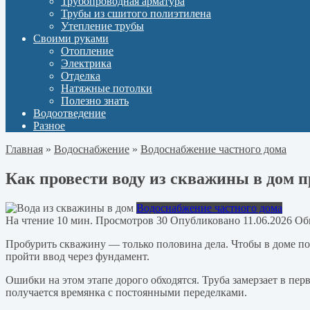
Трубопроводная арматура
Трубы из сшитого полиэтилена
Утепление трубы
Своими руками
Отопление
Электрика
Отделка
Натяжные потолки
Полезно знать
Водоотведение
Разное
Главная
»
Водоснабжение
»
Водоснабжение частного дома
Как провести воду из скважины в дом 
Водоснабжение частного дома
На чтение
10 мин.
Просмотров
30
Опубликовано
11.06.2026
Об
Пробурить скважину — только половина дела. Чтобы в доме поя
пройти ввод через фундамент.
Ошибки на этом этапе дорого обходятся. Труба замерзает в перв
получается времянка с постоянными переделками.