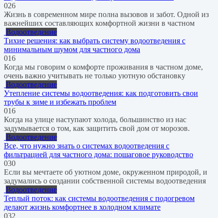
0
26
Жизнь в современном мире полна вызовов и забот. Одной из
важнейших составляющих комфортной жизни в частном
Водоотведение
Тихие решения: как выбрать систему водоотведения с
минимальным шумом для частного дома
0
16
Когда мы говорим о комфорте проживания в частном доме,
очень важно учитывать не только уютную обстановку
Водоотведение
Утепление системы водоотведения: как подготовить свои
трубы к зиме и избежать проблем
0
16
Когда на улице наступают холода, большинство из нас
задумывается о том, как защитить свой дом от морозов.
Водоотведение
Все, что нужно знать о системах водоотведения с
фильтрацией для частного дома: пошаговое руководство
0
30
Если вы мечтаете об уютном доме, окруженном природой, и
задумались о создании собственной системы водоотведения
Водоотведение
Теплый поток: как системы водоотведения с подогревом
делают жизнь комфортнее в холодном климате
0
32