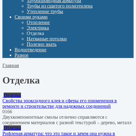
Трубопроводная арматура
Трубы из сшитого полиэтилена
Утепление трубы
Своими руками
Отопление
Электрика
Отделка
Натяжные потолки
Полезно знать
Водоотведение
Разное
Главная
Отделка
Отделка
Свойства эпоксидного клея и сферы его применения в
ремонте и строительстве для надежных соединений
0
166
Двухкомпонентные смолы отлично справляются с
соединением материалов с разной текстурой – дерево, металл
Отделка
Рифленая арматура: что это такое и зачем она нужна в