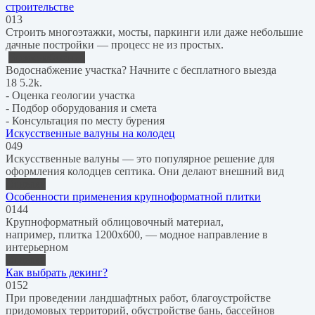
строительстве
0
13
Строить многоэтажки, мосты, паркинги или даже небольшие
дачные постройки — процесс не из простых.
Водоснабжение
Водоснабжение участка? Начните с бесплатного выезда
18
5.2k.
- Оценка геологии участка
- Подбор оборудования и смета
- Консультация по месту бурения
Искусственные валуны на колодец
0
49
Искусственные валуны — это популярное решение для
оформления колодцев септика. Они делают внешний вид
Отделка
Особенности применения крупноформатной плитки
0
144
Крупноформатный облицовочный материал,
например, плитка 1200х600, — модное направление в
интерьерном
Отделка
Как выбрать декинг?
0
152
При проведении ландшафтных работ, благоустройстве
придомовых территорий, обустройстве бань, бассейнов