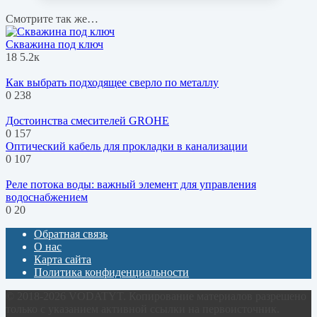
Смотрите так же…
Скважина под ключ
18
5.2к
Как выбрать подходящее сверло по металлу
0
238
Достоинства смесителей GROHE
0
157
Оптический кабель для прокладки в канализации
0
107
Реле потока воды: важный элемент для управления
водоснабжением
0
20
Обратная связь
О нас
Карта сайта
Политика конфиденциальности
© 2018-2026 VODATYT. Копирование материалов разрешено
только с указанием активной ссылки на первоисточник.