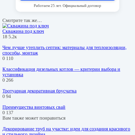
Работаем 25 лет. Официальный договор
Смотрите так же…
Скважина под ключ
18
5.2к
Чем лучше утеплить септик: материалы для теплоизоляции,
способы, монтаж
0
110
Классификация дизельных котлов — критерии выбора и
установка
0
266
Тротуарная декоративная брусчатка
0
94
Преимущества винтовых свай
0
137
Вам также может понравиться
Декорирование труб на участке: идеи для создания красивого
и стильного дизайна