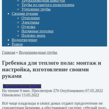
Трубопроводная арматура
Трубы из сшитого полиэтилена
Утепление трубы
Своими руками
Отопление
Электрика
Отделка
Натяжные потолки
Полезно знать
Водоотведение
Разное
Главная
»
Водопроводные трубы
Гребенка для теплого пола: монтаж и
настройка, изготовление своими
руками
Водопроводные трубы
На чтение
9 мин.
Просмотров
270
Опубликовано
07.05.2022
Обновлено
13.05.2022
Всё чаще владельцы в своих домах отдают предпочтение не
стандартным батареям, а обустраивают систему «тёплый пол».