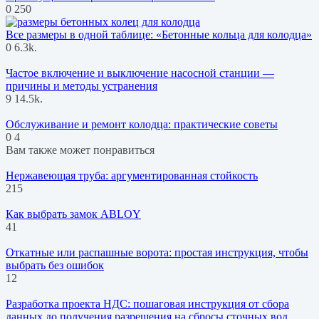
0
250
Все размеры в одной таблице: «Бетонные кольца для колодца»
0
6.3k.
Частое включение и выключение насосной станции —
причины и методы устранения
9
14.5k.
Обслуживание и ремонт колодца: практические советы
0
4
Вам также может понравиться
Нержавеющая труба: аргументированная стойкость
215
Как выбрать замок ABLOY
41
Откатные или распашные ворота: простая инструкция, чтобы
выбрать без ошибок
12
Разработка проекта НДС: пошаговая инструкция от сбора
данных до получения разрешения на сбросы сточных вод