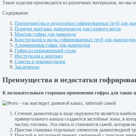
Такие изделия производятся из различных материалов, но мы не
Содержание
Преимущества и недостатки гофрированных труб для ды
Порядок монтажа дымопровода для газового котла
Монтаж гофры для дымохода
Конструкция и виды гофрированных труб для дымоходов
Алюминиевая гофра для дымоходов
Гофра из нержавеющей стали
Инструкция к монтажу
Советы и рекомендации
Заключение
Преимущества и недостатки гофрирова
К положительным сторонам применения гофры для таких ц
Сечение дымоотвода в виде окружности является наиболе
прямоугольного канала создаются застойные зоны, в кот
частиц топлива. Эта смесь и становится сажей, которая
Простая стыковка отдельных элементов дымоотводной тру
Простой и доступный ремонт, связанный с простым демо