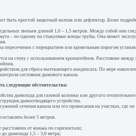
жет быть простой защитный колпак или дефлектор. Более подроб
тдельных звеньев длиной 1,0 – 1,5 метров. Между собой они со
омута – по одному на стыкуемые концы трубы. Она может эксплуа
ия.
на пересечении с перекрытием или кровельным пирогом устана
ся на стену с использованием кронштейнов. Расстояние между 
ройник.
ройством для сброса вытекающего конденсата. По мере накоплен
контроля состояния дымового канала.
ть следующие обстоятельства:
йства дымохода для газовой колонки или другого отопительного
нструкция дымоотводящего устройства.
сужений сечения канала или его провисания на участках, где он
составлять более 5 метров.
е расстоянии от конька по горизонтали;
 до дымохода 1,5 – 3,0 метра;