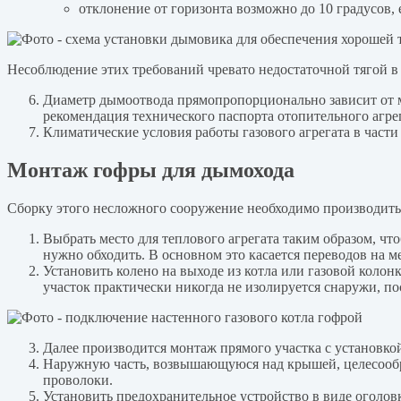
отклонение от горизонта возможно до 10 градусов, 
Несоблюдение этих требований чревато недостаточной тягой 
Диаметр дымоотвода прямопропорционально зависит от м
рекомендация технического паспорта отопительного агрега
Климатические условия работы газового агрегата в част
Монтаж гофры для дымохода
Сборку этого несложного сооружение необходимо производить
Выбрать место для теплового агрегата таким образом, чт
нужно обходить. В основном это касается переводов на 
Установить колено на выходе из котла или газовой коло
участок практически никогда не изолируется снаружи, по
Далее производится монтаж прямого участка с установко
Наружную часть, возвышающуюся над крышей, целесообр
проволоки.
Установить предохранительное устройство в виде оголовк