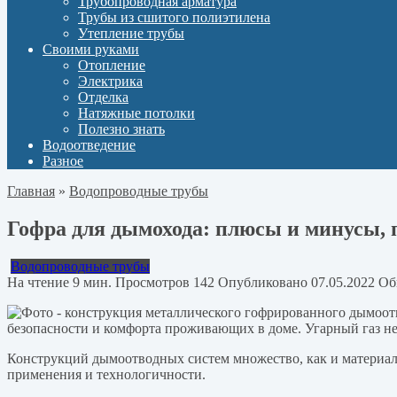
Трубопроводная арматура
Трубы из сшитого полиэтилена
Утепление трубы
Своими руками
Отопление
Электрика
Отделка
Натяжные потолки
Полезно знать
Водоотведение
Разное
Главная
»
Водопроводные трубы
Гофра для дымохода: плюсы и минусы,
Водопроводные трубы
На чтение
9 мин.
Просмотров
142
Опубликовано
07.05.2022
Об
безопасности и комфорта проживающих в доме. Угарный газ не
Конструкций дымоотводных систем множество, как и материало
применения и технологичности.