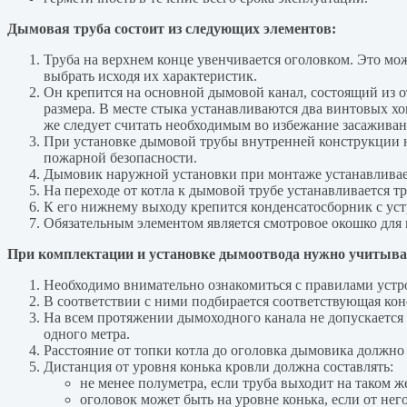
Дымовая труба состоит из следующих элементов:
Труба на верхнем конце увенчивается оголовком. Это мо
выбрать исходя их характеристик.
Он крепится на основной дымовой канал, состоящий из о
размера. В месте стыка устанавливаются два винтовых х
же следует считать необходимым во избежание засаживан
При установке дымовой трубы внутренней конструкции 
пожарной безопасности.
Дымовик наружной установки при монтаже устанавливает
На переходе от котла к дымовой трубе устанавливается т
К его нижнему выходу крепится конденсатосборник с уст
Обязательным элементом является смотровое окошко для 
При комплектации и установке дымоотвода нужно учитыва
Необходимо внимательно ознакомиться с правилами устро
В соответствии с ними подбирается соответствующая ко
На всем протяжении дымоходного канала не допускается 
одного метра.
Расстояние от топки котла до оголовка дымовика должно 
Дистанция от уровня конька кровли должна составлять:
не менее полуметра, если труба выходит на таком ж
оголовок может быть на уровне конька, если от него