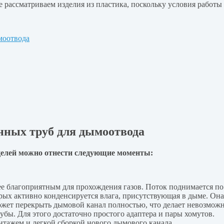
 рассматриваем изделия из пластика, поскольку условия работы 
моотвода
нных труб для дымоотвода
елей можно отнести следующие моменты:
е благоприятным для прохождения газов. Поток поднимается по н
орых активно конденсируется влага, присутствующая в дыме. Он
 может перекрыть дымовой канал полностью, что делает невозмож
бы. Для этого достаточно простого адаптера и пары хомутов.
нтажем и легкой сборкой нового дымового канала.