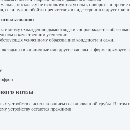
альна, поскольку не используются уголки, повороты и прочие
, если нужно обойти препятствия в виде стропил и других кон
х использования:
 активному охлаждению дымоотвода и сопровождается образовани
льном и качественном утеплении.
обствующая усиленному образованию конденсата и сажи.
а вкладыша в кирпичные или другие каналы в форме прямоугол
у.
вого котла
ых устройств с использованием гофрированной трубы. В этом с
му устройству остаются прежними: