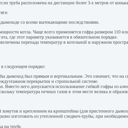
если труба расположена на дистанции более 3-х метров от конька
в дымоходе со всеми вытекающими последствиями.
ощности котла. Чаще всего применяется гофра размером 110 или
та, где этот параметр указывается в обязательном порядке.
и величины перепада температур в котельной и наружном простра
 в следующем порядке:
обы дымоход был прямым и вертикальным. Это означает, что на с
междуэтажном перекрытии и стропильной системе.
нки. Вместо него допускается использование гибкой гофры из ал
скольку температура печных газов в этом месте велика и образов
й хомутов и креплением на кронштейны (для пристенного дымох
азно изготовить из утепленной сэндвич-трубы, при необходимо
а на трубу.