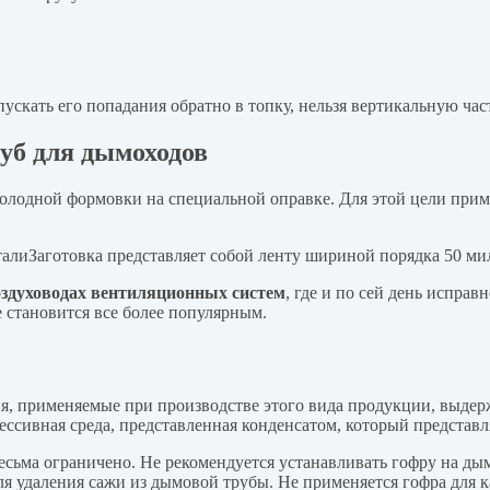
ускать его попадания обратно в топку, нельзя вертикальную час
уб для дымоходов
олодной формовки на специальной оправке. Для этой цели прим
Заготовка представляет собой ленту шириной порядка 50 ми
оздуховодах вентиляционных систем
, где и по сей день испра
е становится все более популярным.
, применяемые при производстве этого вида продукции, выдержи
рессивная среда, представленная конденсатом, который представ
 весьма ограничено. Не рекомендуется устанавливать гофру на д
я удаления сажи из дымовой трубы. Не применяется гофра для к