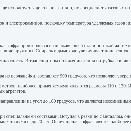
е используется довольно активно, но специалисты газовых и п
к и электрокаминов, поскольку температура удаляемых газов ни
ая гофра производится из нержавеющей стали по такой же техно
 в виде пружины. Спираль в дымоходе увеличивает поперечную 
мпактность. В транспортном положении длина патрубка составля
 из нержавейки, составляет 900 градусов, что позволяет увере
лиметров, наиболее применяемыми являются размеры 110 и 130. 
х агрегатов.
правлении на угол до 180 градусов, что является несомненным
ри специальными составами. Вступая в реакцию с металлом, он
ожет служить до 20 лет. Огнеупорная гофра является наиболее