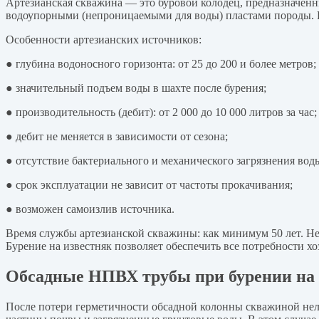
Артезианская скважина — это буровой колодец, предназначенн
водоупорными (непроницаемыми для воды) пластами породы. 
Особенности артезианских источников:
● глубина водоносного горизонта: от 25 до 200 и более метров;
● значительный подъем воды в шахте после бурения;
● производительность (дебит): от 2 000 до 10 000 литров за час;
● дебит не меняется в зависимости от сезона;
● отсутствие бактериального и механического загрязнения вод
● срок эксплуатации не зависит от частоты прокачивания;
● возможен самоизлив источника.
Время службы артезианской скважины: как минимум 50 лет. Нек
Бурение на известняк позволяет обеспечить все потребности х
Обсадные НПВХ трубы при бурении на 
После потери герметичности обсадной колонны скважиной нельз