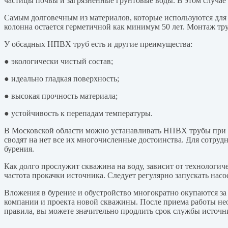
частицы почвы и загрязненные грунтовые воды. В этом случае
Самым долговечным из материалов, которые используются для 
колонна остается герметичной как минимум 50 лет. Монтаж т
У обсадных НПВХ труб есть и другие преимущества:
● экологически чистый состав;
● идеально гладкая поверхность;
● высокая прочность материала;
● устойчивость к перепадам температуры.
В Московской области можно устанавливать НПВХ трубы при 
сводят на нет все их многочисленные достоинства. Для сотруд
бурения.
Как долго прослужит скважина на воду, зависит от технологич
частота прокачки источника. Следует регулярно запускать нас
Вложения в бурение и обустройство многократно окупаются за
компании и проекта новой скважины. После приема работы не
правила, вы можете значительно продлить срок службы источн