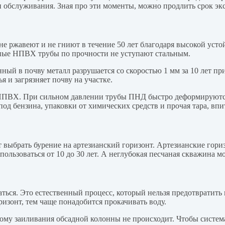
я и обслуживания. Зная про эти моменты, можно продлить срок э
ржавеют и не гниют в течение 50 лет благодаря высокой устой
дные НПВХ трубы по прочности не уступают стальным.
ный в почву металл разрушается со скоростью 1 мм за 10 лет пр
я и загрязняет почву на участке.
НПВХ. При сильном давлении трубы ПНД быстро деформируются
под бензина, упаковки от химических средств и прочая тара, вп
 выбрать бурение на артезианский горизонт. Артезианские гори
пользоваться от 10 до 30 лет. А неглубокая песчаная скважина мо
ваться. Это естественный процесс, который нельзя предотвратит
ризонт, тем чаще понадобится прокачивать воду.
му заиливания обсадной колонны не происходит. Чтобы система 