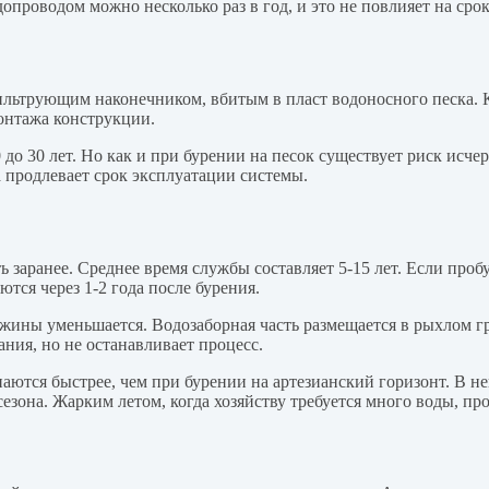
допроводом можно несколько раз в год, и это не повлияет на сро
льтрующим наконечником, вбитым в пласт водоносного песка. Как
онтажа конструкции.
до 30 лет. Но как и при бурении на песок существует риск исче
ка продлевает срок эксплуатации системы.
 заранее. Среднее время службы составляет 5-15 лет. Если пробу
тся через 1-2 года после бурения.
жины уменьшается. Водозаборная часть размещается в рыхлом г
ния, но не останавливает процесс.
паются быстрее, чем при бурении на артезианский горизонт. В 
сезона. Жарким летом, когда хозяйству требуется много воды, п