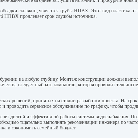
 экономически выгоднее заглушить источник и пробурить новый
обсадки скважин, являются трубы НПВХ. Этот вид пластика отл
руб НПВХ продлевает срок службы источника.
бурении на любую глубину. Монтаж конструкции должны выпол
ничества следует выбрать компанию, которая проводит телеинсп
еских решений, принятых на стадии разработки проекта. На срок
ос и проводить сервисное обслуживание по графику, чтобы продл
 счет долгой и эффективной работы системы водоснабжения. Поэ
обходимо тщательно выполнять рекомендации инженера по част
ика и сэкономить семейный бюджет.