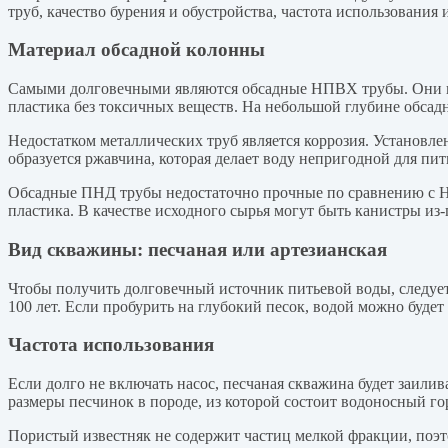
труб, качество бурения и обустройства, частота использовани
Материал обсадной колонны
Самыми долговечными являются обсадные НПВХ трубы. Они не 
пластика без токсичных веществ. На небольшой глубине обса
Недостатком металлических труб является коррозия. Установлен
образуется ржавчина, которая делает воду непригодной для пить
Обсадные ПНД трубы недостаточно прочные по сравнению с 
пластика. В качестве исходного сырья могут быть канистры из-
Вид скважины: песчаная или артезианская
Чтобы получить долговечный источник питьевой воды, следует
100 лет. Если пробурить на глубокий песок, водой можно будет 
Частота использования
Если долго не включать насос, песчаная скважина будет заили
размеры песчинок в породе, из которой состоит водоносный го
Пористый известняк не содержит частиц мелкой фракции, поэто