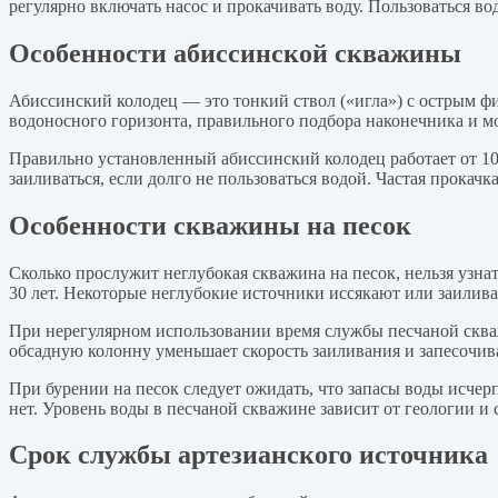
регулярно включать насос и прокачивать воду. Пользоваться во
Особенности абиссинской скважины
Абиссинский колодец — это тонкий ствол («игла») с острым фи
водоносного горизонта, правильного подбора наконечника и м
Правильно установленный абиссинский колодец работает от 10 
заиливаться, если долго не пользоваться водой. Частая прокач
Особенности скважины на песок
Сколько прослужит неглубокая скважина на песок, нельзя узнать
30 лет. Некоторые неглубокие источники иссякают или заиливаю
При нерегулярном использовании время службы песчаной сква
обсадную колонну уменьшает скорость заиливания и запесочива
При бурении на песок следует ожидать, что запасы воды исчер
нет. Уровень воды в песчаной скважине зависит от геологии и 
Срок службы артезианского источника