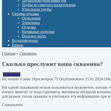
Трубопроводная арматура
Трубы из сшитого полиэтилена
Утепление трубы
Своими руками
Отопление
Электрика
Отделка
Натяжные потолки
Полезно знать
Водоотведение
Разное
Главная
»
Скважина
Сколько прослужит ваша скважина?
Скважина
На чтение
6 мин.
Просмотров
75
Опубликовано
15.01.2024
Обн
Ни одной скважиной нельзя пользоваться бесконечно, потому ч
вопрос зависит от вида горизонта, материала обсадной колон
для разных типов скважин и учитывать эту информацию при в
Содержание