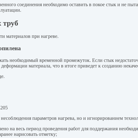
венного соединения необходимо оставить в покое стык и не пыта
плуатации.
 труб
ти материалов при нагреве.
опилена
жать необходимый временной промежуток. Если стык недостаточ
 деформации материала, что в итоге приведет к созданию некач
це.
8205
а несоблюдения параметров нагрева, но и игнорированием техно
ено на весь период проведения работ для поддержания необход
ранее нарисовать отметку;