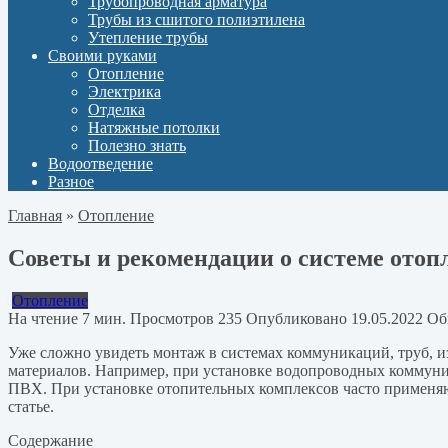
Трубопроводная арматура
Трубы из сшитого полиэтилена
Утепление трубы
Своими руками
Отопление
Электрика
Отделка
Натяжные потолки
Полезно знать
Водоотведение
Разное
Главная
»
Отопление
Советы и рекомендации о системе отоп
Отопление
На чтение
7 мин.
Просмотров
235
Опубликовано
19.05.2022
Об
Уже сложно увидеть монтаж в системах коммуникаций, труб, и
материалов. Например, при установке водопроводных коммуни
ПВХ. При установке отопительных комплексов часто применяю
статье.
Содержание