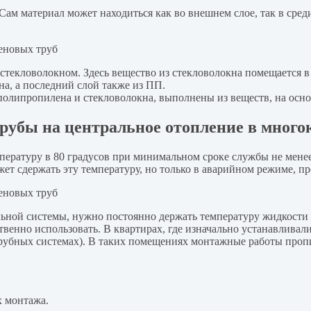
м материал может находиться как во внешнем слое, так в сред
текловолокном. Здесь вещество из стекловолокна помещается в
на, а последний слой также из ПП.
олипропилена и стекловолокна, выполнены из веществ, на осно
рубы на центральное отопление в много
ературу в 80 градусов при минимальном сроке службы не менее 
жет сдержать эту температуру, но только в аварийном режиме, пр
ьной системы, нужно постоянно держать температуру жидкости 
венно использовать. В квартирах, где изначально устанавливали
рубных системах). В таких помещениях монтажные работы пропил
х монтажа.