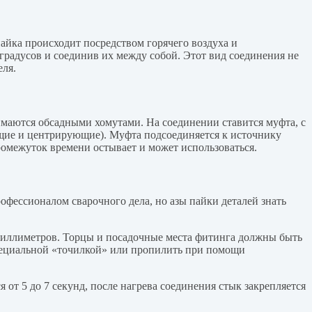
айка происходит посредством горячего воздуха и
градусов и соединив их между собой. Этот вид соединения не
еля.
маются обсадными хомутами. На соединении ставится муфта, с
щие и центрирующие). Муфта подсоединяется к источнику
ромежуток времени остывает и может использоваться.
офессионалом сварочного дела, но азы пайки деталей знать
миллиметров. Торцы и посадочные места фитинга должны быть
пециальной «точилкой» или пропилить при помощи
 от 5 до 7 секунд, после нагрева соединения стык закрепляется