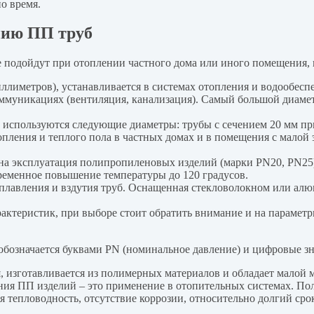
о время.
нию ПП труб
 подойдут при отоплении частного дома или иного помещения,
иллиметров), устанавливается в системах отопления и водообе
оммуникациях (вентиляция, канализация). Самый большой диамет
е используются следующие диаметры: трубы с сечением 20 мм пр
опления и теплого пола в частных домах и в помещения с малой
ана эксплуатация полипропиленовых изделий (марки PN20, PN25
ременное повышение температуры до 120 градусов.
плавления и вздутия труб. Оснащенная стекловолокном или ал
теристик, при выборе стоит обратить внимание и на параметры
бозначается буквами PN (номинальное давление) и цифровые зн
 изготавливается из полимерных материалов и обладает малой ма
ания ПП изделий – это применение в отопительных системах. П
я тепловодность, отсутствие коррозии, относительно долгий сро