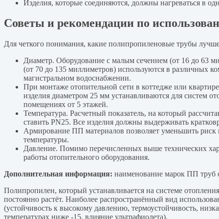
Изделия, которые соединяются, должны нагреваться в одн
Советы и рекомендации по использова
Для четкого понимания, какие полипропиленовые трубы лучше
Диаметр. Оборудование с малым сечением (от 16 до 63 м
(от 70 до 135 миллиметров) используются в различных к
магистральном водоснабжении.
При монтаже отопительной сети в коттедже или квартир
изделия диаметром 25 мм устанавливаются для систем от
помещениях от 5 этажей.
Температура. Расчетный показатель, на который рассчит
ставить PN25. Все изделия должны выдерживать кратков
Армирование ПП материалов позволяет уменьшить риск 
температуры.
Давление. Помимо перечисленных выше технических харак
работы отопительного оборудования.
Дополнительная информация:
наименование марок ПП труб о
Полипропилен, который устанавливается на системе отопления,
постоянно растёт. Наиболее распространённый вид использов
(устойчивость к высокому давлению, термоустойчивость, низка
температурах ниже -15, влияние ультрафиолета).