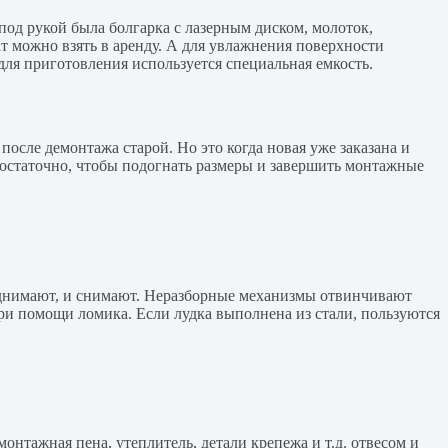
под рукой была болгарка с лазерным диском, молоток,
ат можно взять в аренду. А для увлажнения поверхности
ля приготовления используется специальная емкость.
осле демонтажа старой. Но это когда новая уже заказана и
о достаточно, чтобы подогнать размеры и завершить монтажные
однимают, и снимают. Неразборные механизмы отвинчивают
ри помощи ломика. Если лудка выполнена из стали, пользуются
онтажная пена, утеплитель, детали крепежа и т.д. отвесом и