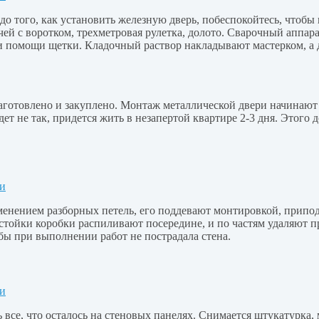
 того, как установить железную дверь, побеспокойтесь, чтобы 
ей с воротком, трехметровая рулетка, долото. Сварочный аппар
 помощи щетки. Кладочный раствор накладывают мастерком, а д
готовлено и закуплено. Монтаж металлической двери начинают п
дет не так, придется жить в незапертой квартире 2-3 дня. Этог
именением разборных петель, его поддевают монтировкой, прип
 стойки коробки распиливают посередине, и по частям удаляют п
бы при выполнении работ не пострадала стена.
се, что осталось на стеновых панелях. Снимается штукатурка, м