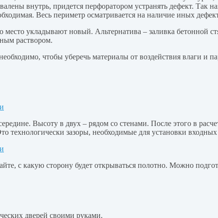
валены внутрь, придется перфоратором устранять дефект. Так на
обходимая. Весь периметр осматривается на наличие иных дефек
го место укладывают новый. Альтернатива – заливка бетонной 
ным раствором.
обходимо, чтобы уберечь материалы от воздействия влаги и пар
середине. Высоту в двух – рядом со стенами. После этого в рас
 Это технологически зазоры, необходимые для установки входны
айте, с какую сторону будет открываться полотно. Можно подго
ческих дверей своими руками.