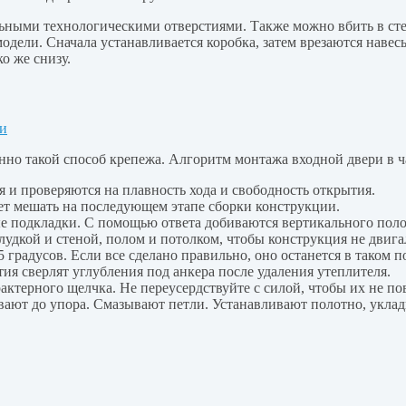
ьными технологическими отверстиями. Также можно вбить в сте
одели. Сначала устанавливается коробка, затем врезаются навес
ко же снизу.
о такой способ крепежа. Алгоритм монтажа входной двери в ча
я и проверяются на плавность хода и свободность открытия.
дет мешать на последующем этапе сборки конструкции.
ые подкладки. С помощью ответа добиваются вертикального пол
удкой и стеной, полом и потолком, чтобы конструкция не двига
 градусов. Если все сделано правильно, оно останется в таком 
тия сверлят углубления под анкера после удаления утеплителя.
терного щелчка. Не переусердствуйте с силой, чтобы их не по
вают до упора. Смазывают петли. Устанавливают полотно, укла