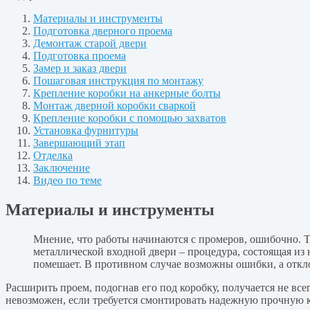
Материалы и инструменты
Подготовка дверного проема
Демонтаж старой двери
Подготовка проема
Замер и заказ двери
Пошаговая инструкция по монтажу
Крепление коробки на анкерные болты
Монтаж дверной коробки сваркой
Крепление коробки с помощью захватов
Установка фурнитуры
Завершающий этап
Отделка
Заключение
Видео по теме
Материалы и инструменты
Мнение, что работы начинаются с промеров, ошибочно. То
металлической входной двери – процедура, состоящая из 
помешает. В противном случае возможны ошибки, а откло
Расширить проем, подогнав его под коробку, получается не все
невозможен, если требуется смонтировать надежную прочную 