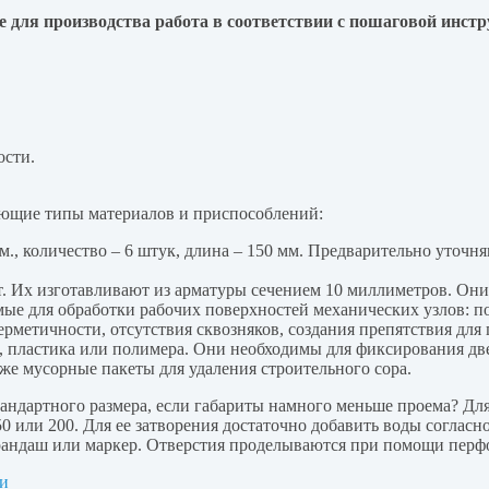
е для производства работа в соответствии с пошаговой инст
ости.
ующие типы материалов и приспособлений:
, количество – 6 штук, длина – 150 мм. Предварительно уточн
шт. Их изготавливают из арматуры сечением 10 миллиметров. Он
ые для обработки рабочих поверхностей механических узлов: 
ерметичности, отсутствия сквозняков, создания препятствия дл
, пластика или полимера. Они необходимы для фиксирования две
же мусорные пакеты для удаления строительного сора.
андартного размера, если габариты намного меньше проема? Для 
0 или 200. Для ее затворения достаточно добавить воды согласно
арандаш или маркер. Отверстия проделываются при помощи перф