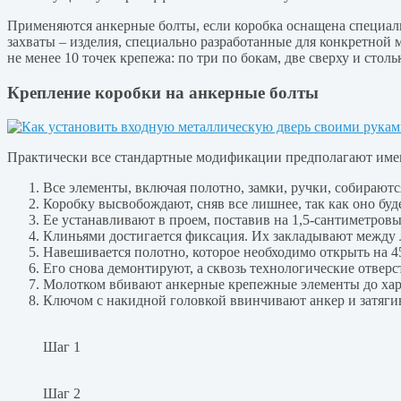
Применяются анкерные болты, если коробка оснащена специал
захваты – изделия, специально разработанные для конкретной м
не менее 10 точек крепежа: по три по бокам, две сверху и столь
Крепление коробки на анкерные болты
Практически все стандартные модификации предполагают именн
Все элементы, включая полотно, замки, ручки, собираютс
Коробку высвобождают, сняв все лишнее, так как оно бу
Ее устанавливают в проем, поставив на 1,5-сантиметров
Клиньями достигается фиксация. Их закладывают между л
Навешивается полотно, которое необходимо открыть на 45
Его снова демонтируют, а сквозь технологические отверс
Молотком вбивают анкерные крепежные элементы до харак
Ключом с накидной головкой ввинчивают анкер и затяги
Шаг 1
Шаг 2