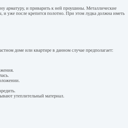
ну арматуру, и приварить к ней проушины. Металлические
ы, и уже после крепится полотно. При этом лудка должна иметь
стном доме или квартире в данном случае предполагает:
ожения.
лась.
положении.
вредить.
дывают утеплительный материал.