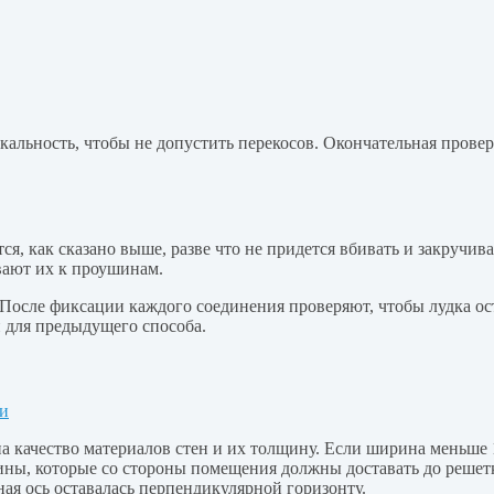
альность, чтобы не допустить перекосов. Окончательная проверк
, как сказано выше, разве что не придется вбивать и закручива
ают их к проушинам.
После фиксации каждого соединения проверяют, чтобы лудка ост
 для предыдущего способа.
на качество материалов стен и их толщину. Если ширина меньше
ины, которые со стороны помещения должны доставать до решет
ная ось оставалась перпендикулярной горизонту.