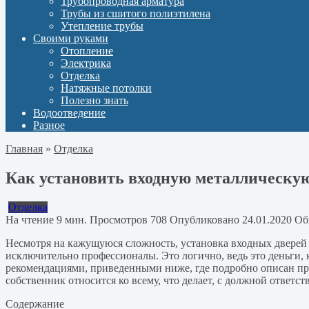
Трубопроводная арматура
Трубы из сшитого полиэтилена
Утепление трубы
Своими руками
Отопление
Электрика
Отделка
Натяжные потолки
Полезно знать
Водоотведение
Разное
Главная
»
Отделка
Как установить входную металлическу
Отделка
На чтение
9 мин.
Просмотров
708
Опубликовано
24.01.2020
Об
Несмотря на кажущуюся сложность, установка входных дверей 
исключительно профессионалы. Это логично, ведь это деньги, 
рекомендациями, приведенными ниже, где подробно описан про
собственник относится ко всему, что делает, с должной ответст
Содержание