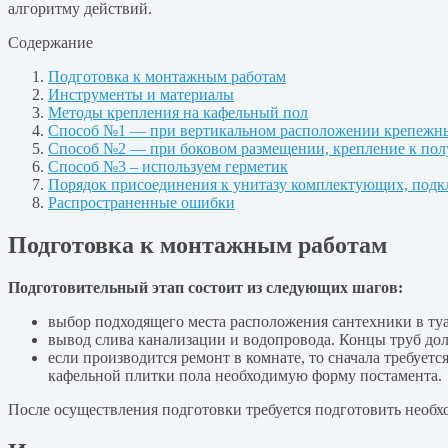
алгоритму действий.
Содержание
Подготовка к монтажным работам
Инструменты и материалы
Методы крепления на кафельный пол
Способ №1 — при вертикальном расположении крепежн
Способ №2 — при боковом размещении, крепление к по
Способ №3 – используем герметик
Порядок присоединения к унитазу комплектующих, подк
Распространенные ошибки
Подготовка к монтажным работам
Подготовительный этап состоит из следующих шагов:
выбор подходящего места расположения сантехники в туал
вывод слива канализации и водопровода. Концы труб до
если производится ремонт в комнате, то сначала требуетс
кафельной плитки пола необходимую форму постамента.
После осуществления подготовки требуется подготовить необ