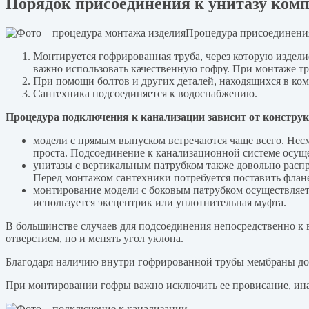
Порядок присоединения к унитазу ком
Процедура присоединения
Монтируется гофрированная труба, через которую издели
важно использовать качественную гофру. При монтаже тр
При помощи болтов и других деталей, находящихся в ком
Сантехника подсоединяется к водоснабжению.
Процедура подключения к канализации зависит от конструкц
модели с прямым выпуском встречаются чаще всего. Несм
проста. Подсоединение к канализационной системе осущ
унитазы с вертикальным патрубком также довольно расп
Перед монтажом сантехники потребуется поставить флане
монтирование модели с боковым патрубком осуществляет
используется эксцентрик или уплотнительная муфта.
В большинстве случаев для подсоединения непосредственно к 
отверстием, но и менять угол уклона.
Благодаря наличию внутри гофрированной трубы мембраны дос
При монтировании гофры важно исключить ее провисание, иначе