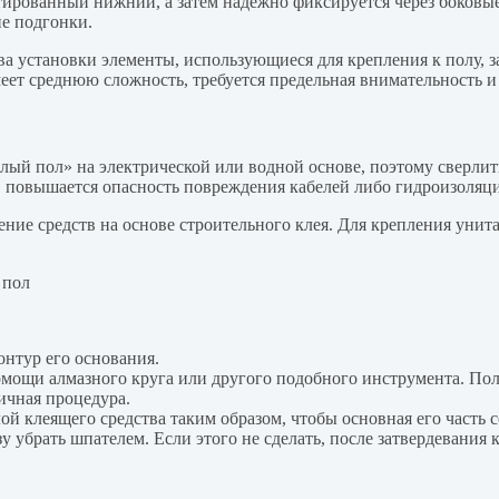
ированный нижний, а затем надежно фиксируется через боковые
е подгонки.
тва установки элементы, использующиеся для крепления к полу
меет среднюю сложность, требуется предельная внимательность и
лый пол» на электрической или водной основе, поэтому сверлит
 повышается опасность повреждения кабелей либо гидроизоляц
е средств на основе строительного клея. Для крепления унитаз
онтур его основания.
мощи алмазного круга или другого подобного инструмента. Пол
ичная процедура.
лой клеящего средства таким образом, чтобы основная его часть
 убрать шпателем. Если этого не сделать, после затвердевания к