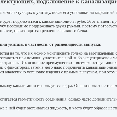
плектующих, подключение к канализации
 комплектующих к унитазу, после его установки на кафельный п
е будет подключаться к канализационной трубе. Этот элемент пр
убу необходимо поддерживать двумя руками, поэтому потребует
плекте, производится крепление сливного бачка.
ии унитаза, в частности, от разновидности выпуска:
отря на то, что их можно монтировать только на вертикальный 
ествляется при помощи уплотнительной либо эксцентриковой м
ространены. Их основное преимущество – возможность установк
ц с фиксатором, затем в него надо подключить канализационный
ся аналогично установке изделия с прямым выпуском, при этом
выходу канализации используется гофра. Она позволяет не толь
тигается герметичность соединения, однако часто дополнитель
 в ней будет застаиваться жидкость, и часто будут образовывать