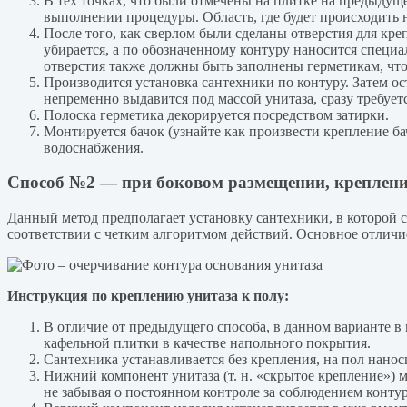
В тех точках, что были отмечены на плитке на предыду
выполнении процедуры. Область, где будет происходить н
После того, как сверлом были сделаны отверстия для кр
убирается, а по обозначенному контуру наносится специ
отверстия также должны быть заполнены герметикам, чт
Производится установка сантехники по контуру. Затем о
непременно выдавится под массой унитаза, сразу требует
Полоска герметика декорируется посредством затирки.
Монтируется бачок (узнайте как произвести крепление б
водоснабжения.
Способ №2 — при боковом размещении, креплен
Данный метод предполагает установку сантехники, в которой 
соответствии с четким алгоритмом действий. Основное отличи
Инструкция по креплению унитаза к полу:
В отличие от предыдущего способа, в данном варианте в 
кафельной плитки в качестве напольного покрытия.
Сантехника устанавливается без крепления, на пол нано
Нижний компонент унитаза (т. н. «скрытое крепление») 
не забывая о постоянном контроле за соблюдением конту