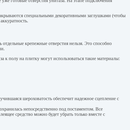
 уже готовые отверстия унитаза. На этапе подключения
, закрываются специальными декоративными заглушками (чтобы
 аккуратность.
ь отдельные крепежные отверстия нельзя. Это способно
ии.
а к полу на плитку могут использоваться такие материалы:
учившаяся шероховатость обеспечит надежное сцепление с
 сохранилась непосредственно под постаментом. Все
леящее средство можно будет убрать только вместе с