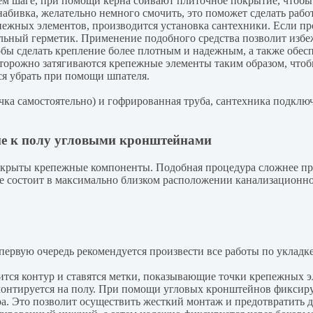
щем шаге, при помощи керна сбивают плиточное покрытие, чтобы
абивка, желательно немного смочить, это поможет сделать работ
епежных элементов, производится установка сантехники. Если п
альный герметик. Применение подобного средства позволит изб
обы сделать крепление более плотным и надежным, а также обес
сторожно затягиваются крепежные элементы таким образом, чтоб
ся убрать при помощи шпателя.
ачка самостоятельно) и гофрированная труба, сантехника подклю
ие к полу угловыми кронштейнами
скрыты крепежные компоненты. Подобная процедура сложнее пре
е состоит в максимально близком расположении канализационног
первую очередь рекомендуется произвести все работы по укладке 
сится контур и ставятся метки, показывающие точки крепежных э
монтируется на полу. При помощи угловых кронштейнов фиксиру
ра. Это позволит осуществить жесткий монтаж и предотвратить