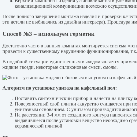
Верхний компонент изделия устанавливается в уже вмонт
канализационной коммуникации возможно осуществлени
После полного завершения монтажа изделия и проверки качес
эти детали не выбивались из дизайна интерьера). Процедура и
Способ №3 – используем герметик
Достаточно часто в ванных комнатах монтируется система «теп
привести к существенному нарушению функционирования, т.к.
В подобной ситуации единственным выходом является применени
жидкие гвозди, некоторые силиконовые смеси, смолы.
Алгоритм по установке унитаза на кафельный пол:
Поставить сантехнический прибор и нанести на плитку к
Поверхностный слой плитки аккуратно счищается при по
унитазным основанием. С унитазом производится аналог
На расстоянии 3-4 мм от созданного контура наносится с
выдавившееся после установки вещество необходимо сразу
керамической плиткой.