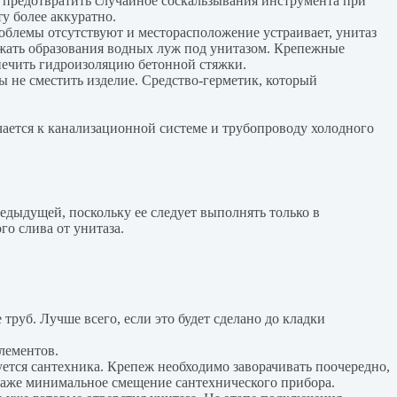
 предотвратить случайное соскальзывания инструмента при
у более аккуратно.
роблемы отсутствуют и месторасположение устраивает, унитаз
ежать образования водных луж под унитазом. Крепежные
печить гидроизоляцию бетонной стяжки.
ы не сместить изделие. Средство-герметик, который
чается к канализационной системе и трубопроводу холодного
дыдущей, поскольку ее следует выполнять только в
о слива от унитаза.
труб. Лучше всего, если это будет сделано до кладки
лементов.
ется сантехника. Крепеж необходимо заворачивать поочередно,
 даже минимальное смещение сантехнического прибора.