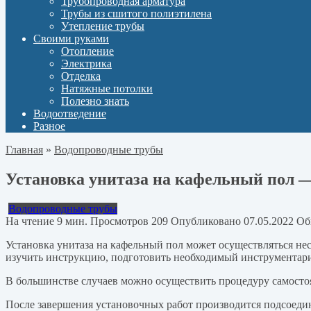
Трубопроводная арматура
Трубы из сшитого полиэтилена
Утепление трубы
Своими руками
Отопление
Электрика
Отделка
Натяжные потолки
Полезно знать
Водоотведение
Разное
Главная
»
Водопроводные трубы
Установка унитаза на кафельный пол —
Водопроводные трубы
На чтение
9 мин.
Просмотров
209
Опубликовано
07.05.2022
Об
Установка унитаза на кафельный пол может осуществляться не
изучить инструкцию, подготовить необходимый инструментари
В большинстве случаев можно осуществить процедуру самосто
После завершения установочных работ производится подсоеди