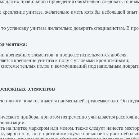
о для их правильного проведения обязательно следовать точны
 крепление унитаза, желательно иметь хотя бы небольшой опыт 
, то установку унитаза желательно доверить специалистам. В пр
од монтажа:
и крепежных элементов, в процессе используются дюбеля;
яется крепление унитаза к полу с угловыми кронштейнами;
и системы теплых полов и коммуникаций под напольным покрыт
репежных элементов
ю плитку пола отличается наименьшей трудоемкостью. Он подход
ического прибора, при этом непременно учитывается расстояние 
анализации.
ь на плитке маркером или мелом, также следует нанести местор
кулярно полу, т.к. в противном случае повышается риск неболь