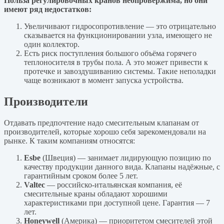
Польза регулировочных кранов неопровержима, но они
имеют ряд недостатков:
Увеличивают гидросопротивление — это отрицательно
сказывается на функционировании узла, имеющего не
один коллектор.
Есть риск поступления большого объёма горячего
теплоносителя в трубы пола. А это может привести к
протечке и завоздушиванию системы. Такие неполадки
чаще возникают в момент запуска устройства.
Производители
Отдавать предпочтение надо смесительным клапанам от
производителей, которые хорошо себя зарекомендовали на
рынке. К таким компаниям относятся:
Esbe
(Швеция) — занимает лидирующую позицию по
качеству продукции данного вида. Клапаны надёжные, с
гарантийным сроком более 5 лет.
Valtec
— российско-итальянская компания, её
смесительные краны обладают хорошими
характеристиками при доступной цене. Гарантия — 7
лет.
Honeywell
(Америка) — приоритетом смесителей этой