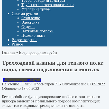
Трубопроводная арматура
Трубы из сшитого полиэтилена
Утепление трубы
Своими руками
Отопление
Электрика
Отделка
Натяжные потолки
Полезно знать
Водоотведение
Разное
Главная
»
Водопроводные трубы
Трехходовой клапан для теплого пола:
виды, схемы подключения и монтаж
Водопроводные трубы
На чтение
11 мин.
Просмотров
715
Опубликовано
07.05.2022
Обновлено
13.05.2022
Бесперебойное функционирование любого отопительного
прибора зависит от правильного подбора комплектующих
элементов и водяные греющие полы не являются