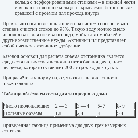
кольца с перфорированными стенками – в нижней части
и верхнее сплошное кольцо, накрываемое бетонной же
крышкой с проёмом для прохода внутрь.
Правильно организованная очистная система обеспечивает
степень очистки стоков до 98%. Такую воду можно смело
использовать для полива огорода, мойки автомобилей и
другие хозяйственные нужды. Активный ил представляет
собой очень эффективное удобрение.
Базовой основой для расчёта объёма отстойника является
среднестатистическая величина потребления для одного
человека, которая составляет 200 литров воды в сутки.
При расчёте эту норму надо умножить на численность
проживающих.
Таблица объёма емкости для загородного дома
Число проживающих
2 — 3
3 — 4
5- 7
8- 9
Полезные объёмы
1,8
2,4
4
5,4
Приведённая таблица применима для двух-трёх камерных
септиков.