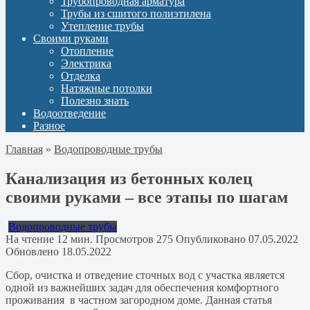
Трубопроводная арматура
Трубы из сшитого полиэтилена
Утепление трубы
Своими руками
Отопление
Электрика
Отделка
Натяжные потолки
Полезно знать
Водоотведение
Разное
Главная
»
Водопроводные трубы
Канализация из бетонных колец
своими руками – все этапы по шагам
Водопроводные трубы
На чтение
12 мин.
Просмотров
275
Опубликовано
07.05.2022
Обновлено
18.05.2022
Сбор, очистка и отведение сточных вод с участка является
одной из важнейших задач для обеспечения комфортного
проживания в частном загородном доме. Данная статья