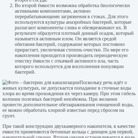
Во второй ёмкости возможна обработка биологически
активными компонентами, активно
перерабатывающими загрязнения в стоках. Для этого
используются культуры анаэробных бактерий, которые
разлагают компоненты слива и обезвреживают их. В
результате образуется плотный донный осадок, который
называется активным илом. Он является средой
обитания бактерий, содержание которых постоянно
прирастает, увеличивая степень очистки. По мере его
накопления приходится производить периодическую
очистку ёмкости с откачкой активного ила, часть
которого используется для восполнения популяции
бактерий.
Поскольку речь идёт о
живых культурах, не допускается попадание в сточные воды
хлора во время прохождения их через камеру. При этом гибель
колонии полезных бактерий неизбежна. При желании
провести дополнительное обеззараживания очищенной воды,
ее можно обработать хлорной известью перед сбросом на
грунт.
При такой конструкции двухкамерного накопителя, в качестве
емкости применяются бетонные кольца с днищем для первой,
накопительной секции. Вторая секция устанавливается в виде