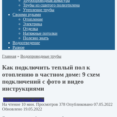
Трубопроводная арматура
Трубы из сшитого полиэтилена
Утепление трубы
Своими руками
Отопление
Электрика
Отделка
Натяжные потолки
Полезно знать
Водоотведение
Разное
Главная
»
Водопроводные трубы
Как подключить теплый пол к
отоплению в частном доме: 9 схем
подключений с фото и видео
инструкциями
Водопроводные трубы
На чтение
10 мин.
Просмотров
378
Опубликовано
07.05.2022
Обновлено
19.05.2022