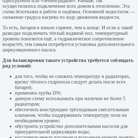
однотрубной или «ленинградкой». Раньше, так
осуществлялось подключение всех домом к отоплению. Эта
схема безотказна в работе и надёжна. Основной недостаток —
снижение градуса нагрева по ходу движения жидкости.
То есть, батарея в начале горячее, чем в конце. И если к такой
разводке подключить тёплый водяной пол, температурный
уровень понизится ещё, а гидравлическое сопротивление
возрастёт, тем самым потребуется установка дополнительного
циркуляционного насоса.
Для балансировки такого устройства требуется соблюдать
ряд условий:
для того, чтобы не снижать температуру в радиаторах,
врезку тёплого гидропола следует делать после всех
батарей;
применять трубы DN;
данную схему использовать при наличии не более 5
радиаторов;
обеспечить конструкцию трёхходовым смесительным
клапаном, чтобы поддерживать температуру пола на
необходимом уровне;
обустроить устройство дополнительным насосом для
принудительной циркуляции воды;
расстояние между входным и выходным краном должно