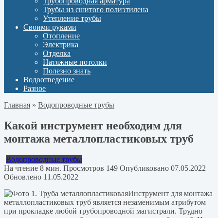
Трубопроводная арматура
Трубы из сшитого полиэтилена
Утепление трубы
Своими руками
Отопление
Электрика
Отделка
Натяжные потолки
Полезно знать
Водоотведение
Разное
Главная
»
Водопроводные трубы
Какой инструмент необходим для
монтажа металлопластиковых труб
Водопроводные трубы
На чтение
8 мин.
Просмотров
149
Опубликовано
07.05.2022
Обновлено
11.05.2022
Инструмент для монтажа
металлопластиковых труб является незаменимым атрибутом
при прокладке любой трубопроводной магистрали. Трудно