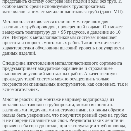
представить систему обогрева или подачи воды без труб. И
особое место среди используемых трубопрокатных
материалов занимает металлопластиковая труба (далее МП).
Металлопластик является отличным материалом для
различных трубопроводов, проверенный годами. Он может
выдержать температуру до + 95 градусов, а давление до 10
атм. Интерес к металлопластиковым системам повышает
простота и скорость монтажных работ. Такие технические
характеристики обусловили высокий уровень популярности
данных изделий.
Специфика изготовления металлопластикового сортамента
предусматривает аккуратное обращение и строжайшее
выполнение условий монтажных работ. А качественную
прокладку такой системы можно осуществить только
посредством специальных инструментов, как основных, так и
вспомогательных.
Многие работы при монтаже например водопровода из
металлопластикового трубопроката, можно выполнить
различными подручными инструментами, но таким образом
нельзя быть уверенным, что получится ровный срез на трубах
и не повредится защитный слой. Результаты таких действий
проявят себя гораздо позже, при эксплуатации трубопровода,
поскольку стыковые соединения ослабнут и станут протекать.