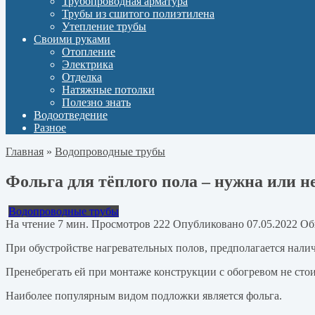
Трубопроводная арматура
Трубы из сшитого полиэтилена
Утепление трубы
Своими руками
Отопление
Электрика
Отделка
Натяжные потолки
Полезно знать
Водоотведение
Разное
Главная
»
Водопроводные трубы
Фольга для тёплого пола – нужна или н
Водопроводные трубы
На чтение
7 мин.
Просмотров
222
Опубликовано
07.05.2022
Об
При обустройстве нагревательных полов, предполагается нали
Пренебрегать ей при монтаже конструкции с обогревом не сто
Наиболее популярным видом подложки является фольга.