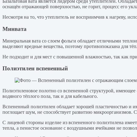
Базальтовая вата является лидером среди утеплителей. Облада
оснащён отражающей поверхностью, не горит, процесс его укла
Несмотря на то, что утеплитель не восприимчив к нагреву, исп
Минвата
Минеральная вата со слоем фольги обладает отличными теплои
выделяют вредные вещества, поэтому противопоказана для тёп
Не подходит и для мест с повышенной влажностью, так как пр
Полиэтилен вспененный
Полиэтиленовое полотно со вспененной структурой, имеющее 
водяного тёплого пола, так и для кабельного.
Вспененный полиэтилен обладает хорошей пластичностью и им
поглощает шум, не способствует развитию микроорганизмов. 
С лицевой стороны изделие из вспененного полиэтилена имее
тепла, а пенистое основание с воздушными ячейками не позвол