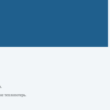
ы.
ие теплопотерь.