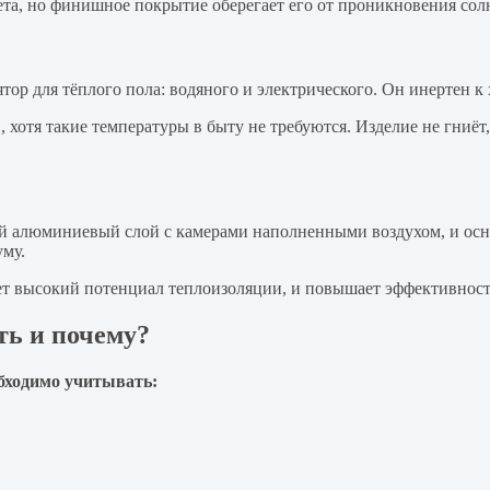
та, но финишное покрытие оберегает его от проникновения сол
 для тёплого пола: водяного и электрического. Он инертен к 
, хотя такие температуры в быту не требуются. Изделие не гниё
 алюминиевый слой с камерами наполненными воздухом, и осно
уму.
ет высокий потенциал теплоизоляции, и повышает эффективност
ть и почему?
бходимо учитывать: