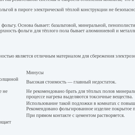
ольгой в пироге электрической тёплой конструкции не безопасн
 фольгу. Основа бывает: базальтовой, минеральной, пенополист
рхность фольги для тёплого пола бывает алюминиевой и металл
остью является отличным материалом для сбережения электроэне
Минусы
 толщиной
Высокая стоимость — главный недостаток.
е не
Не рекомендовано брать для тёплых полов минерал
процессе нагрева выделяются токсичные вещества.
Использование такой подложки в комнатах с повыш
Рекомендовано фольгированное изделие покрытое 
При прямом контакте с цементом растворяется.
ощает