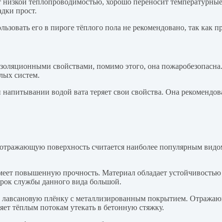
ет низкой теплопроводимостью, хорошо переносит температурные 
дки прост.
ользовать его в пироге тёплого пола не рекомендовано, так как
золяционными свойствами, помимо этого, она пожаробезопасна.
лых систем.
и напитывании водой вата теряет свои свойства. Она рекомендо
отражающую поверхность считается наиболее популярным видом 
еет повышенную прочность. Материал обладает устойчивостью 
Срок службы данного вида большой.
т лавсановую плёнку с металлизированным покрытием. Отражаю
яет тёплым потокам утекать в бетонную стяжку.