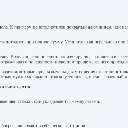
о пола. К примеру, пенополиэтилен покрытый алюминием, или п
ся потратить приличную сумму. Утеплители минерального или ба
слоя. В случаи, если поверх теплоизолирующего полотна в каче
 отражающего поверхности ниже, тем проще через него проходит
изделия, которые предназначены для утепления стен или потолка
оэтому, нужно укладывать только утеплитель, предназначенный д
читывать, что:
авающей стяжки, они укладываются между лагами.
богрева включают в себя несколько этапов.