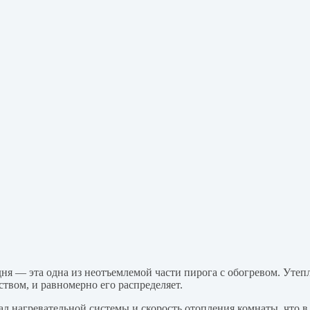
ня — эта одна из неотъемлемой части пирога с обогревом. Уте
твом, и равномерно его распределяет.
л нагревательной системы и скорость отопления комнаты, что в 