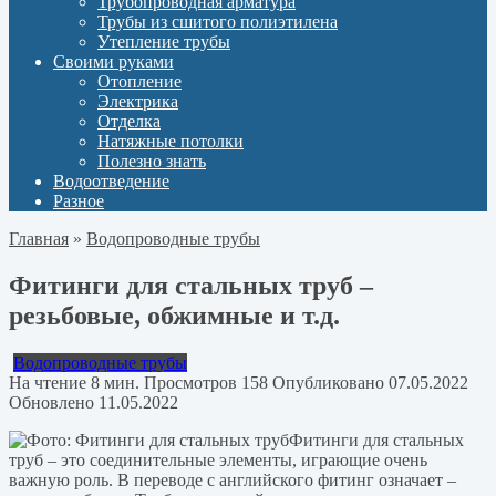
Трубопроводная арматура
Трубы из сшитого полиэтилена
Утепление трубы
Своими руками
Отопление
Электрика
Отделка
Натяжные потолки
Полезно знать
Водоотведение
Разное
Главная
»
Водопроводные трубы
Фитинги для стальных труб –
резьбовые, обжимные и т.д.
Водопроводные трубы
На чтение
8 мин.
Просмотров
158
Опубликовано
07.05.2022
Обновлено
11.05.2022
Фитинги для стальных
труб – это соединительные элементы, играющие очень
важную роль. В переводе с английского фитинг означает –