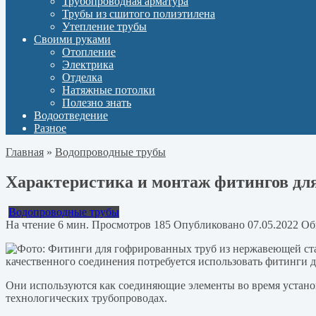
Трубопроводная арматура
Трубы из сшитого полиэтилена
Утепление трубы
Своими руками
Отопление
Электрика
Отделка
Натяжные потолки
Полезно знать
Водоотведение
Разное
Главная
»
Водопроводные трубы
Характеристика и монтаж фитингов дл
Водопроводные трубы
На чтение
6 мин.
Просмотров
185
Опубликовано
07.05.2022
Об
качественного соединения потребуется использовать фитинги 
Они используются как соединяющие элементы во время установ
технологических трубопроводах.