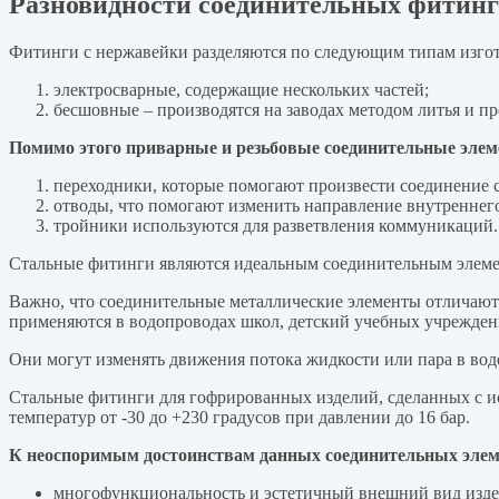
Разновидности соединительных фитинг
Фитинги с нержавейки разделяются по следующим типам изго
электросварные, содержащие нескольких частей;
бесшовные – производятся на заводах методом литья и п
Помимо этого приварные и резьбовые соединительные эле
переходники, которые помогают произвести соединение с
отводы, что помогают изменить направление внутреннего
тройники используются для разветвления коммуникаций.
Стальные фитинги являются идеальным соединительным элемен
Важно, что соединительные металлические элементы отличаютс
применяются в водопроводах школ, детский учебных учреждени
Они могут изменять движения потока жидкости или пара в вод
Стальные фитинги для гофрированных изделий, сделанных с и
температур от -30 до +230 градусов при давлении до 16 бар.
К неоспоримым достоинствам данных соединительных элем
многофункциональность и эстетичный внешний вид издел