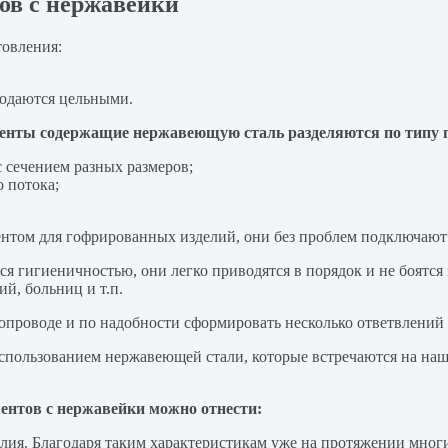
ов с нержавейки
товления:
родаются цельными.
менты содержащие нержавеющую сталь разделяются по типу 
 сечением разных размеров;
 потока;
том для гофрированных изделий, они без проблем подключают 
я гигиеничностью, они легко приводятся в порядок и не боятс
й, больниц и т.п.
опроводе и по надобности сформировать несколько ответвлений 
спользованием нержавеющей стали, которые встречаются на на
ентов с нержавейки можно отнести:
ия. Благодаря таким характеристикам уже на протяжении многих