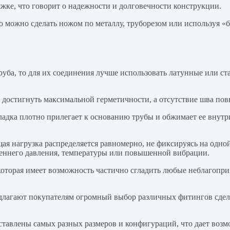
яжке, что говорит о надежности и долговечности конструкции.
 можно сделать ножом по металлу, труборезом или используя «б
руба, то для их соединения лучше использовать латунные или с
достигнуть максимальной герметичности, а отсутствие шва повы
адка плотно прилегает к основанию трубы и обжимает ее внутри
ая нагрузка распределяется равномерно, не фиксируясь на одно
треннего давления, температуры или повышенной вибрации.
которая имеет возможность частично сгладить любые неблагопр
длагают покупателям огромный выбор различных фитингов сдела
тавлены самых разных размеров и конфигураций, что дает возм