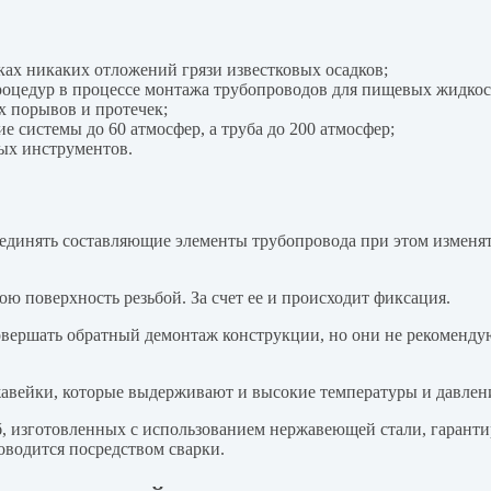
нках никаких отложений грязи известковых осадков;
роцедур в процессе монтажа трубопроводов для пищевых жидкос
х порывов и протечек;
системы до 60 атмосфер, а труба до 200 атмосфер;
ых инструментов.
динять составляющие элементы трубопровода при этом изменят
 поверхность резьбой. За счет ее и происходит фиксация.
овершать обратный демонтаж конструкции, но они не рекоменду
жавейки, которые выдерживают и высокие температуры и давлен
 изготовленных с использованием нержавеющей стали, гаранти
оводится посредством сварки.