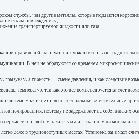
роком службы, чем другие металлы, которые поддаются коррозии
еханическим повреждениям;
вижение транспортируемой жидкости или газа.
а при правильной эксплуатации можно использовать длительно
оммуникации. В ней не образуются со временем микроскопические
м, грызунам, а гибкость — смене давления, и как следствие воз
пады температур, так как это все компенсируется за счет возм
ой системе можно не ставить специальные очистительные приб
тов полированная, поэтому не задерживает на себе никаких оса
из нержавейки с любым даже самым изысканным дизайном интер
легко даже в труднодоступных местах. Установка занимает счи