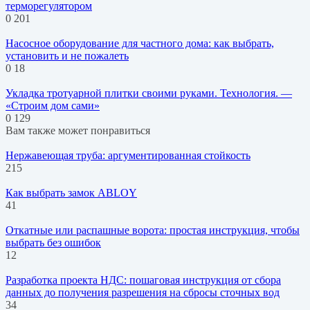
терморегулятором
0
201
Насосное оборудование для частного дома: как выбрать,
установить и не пожалеть
0
18
Укладка тротуарной плитки своими руками. Технология. —
«Строим дом сами»
0
129
Вам также может понравиться
Нержавеющая труба: аргументированная стойкость
215
Как выбрать замок ABLOY
41
Откатные или распашные ворота: простая инструкция, чтобы
выбрать без ошибок
12
Разработка проекта НДС: пошаговая инструкция от сбора
данных до получения разрешения на сбросы сточных вод
34