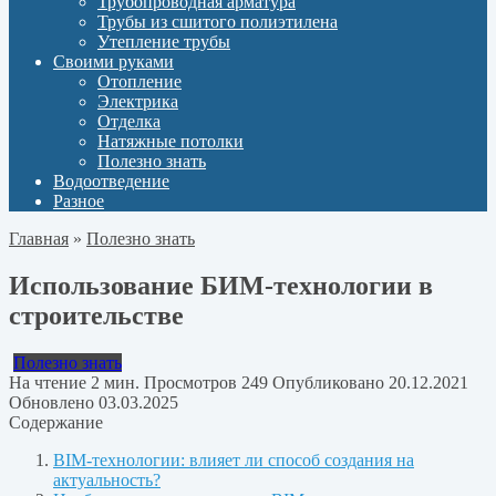
Трубопроводная арматура
Трубы из сшитого полиэтилена
Утепление трубы
Своими руками
Отопление
Электрика
Отделка
Натяжные потолки
Полезно знать
Водоотведение
Разное
Главная
»
Полезно знать
Использование БИМ-технологии в
строительстве
Полезно знать
На чтение
2 мин.
Просмотров
249
Опубликовано
20.12.2021
Обновлено
03.03.2025
Содержание
BIM-технологии: влияет ли способ создания на
актуальность?