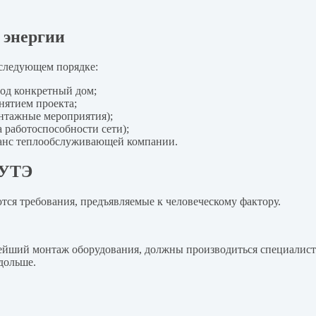
 энергии
 следующем порядке:
од конкретный дом;
нятием проекта;
нтажные мероприятия);
 работоспособности сети);
ланс теплообслуживающей компании.
УУТЭ
тся требования, предъявляемые к человеческому фактору.
ьнейший монтаж оборудования, должны производиться специалис
дольше.