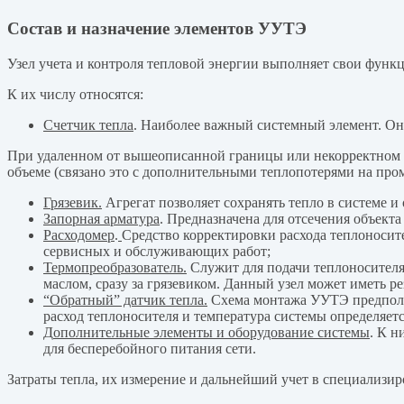
Состав и назначение элементов УУТЭ
Узел учета и контроля тепловой энергии выполняет свои функц
К их числу относятся:
Счетчик тепла
. Наиболее важный системный элемент. Он
При удаленном от вышеописанной границы или некорректном р
объеме (связано это с дополнительными теплопотерями на про
Грязевик.
Агрегат позволяет сохранять тепло в системе и
Запорная арматура
. Предназначена для отсечения объект
Расходомер
.
Средство корректировки расхода теплоносит
сервисных и обслуживающих работ
;
Термопреобразователь.
Служит для подачи теплоносителя 
маслом, сразу за грязевиком. Данный узел может иметь ре
“Обратный” датчик тепла.
Схема монтажа УУТЭ предполаг
расход теплоносителя и температура системы определяетс
Д
ополнительные элементы и оборудование системы
. К н
для бесперебойного питания сети.
Затраты тепла, их измерение и дальнейший учет в специализи