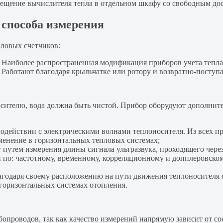
мещение вычислителя тепла в отдельном шкафу со свободным дос
 способа измерения
ловых счетчиков:
. Наиболее распространенная модификация приборов учета тепл
. Работают благодаря крыльчатке или ротору и возвратно-посту
сителю, вода должна быть чистой. Прибор оборудуют дополните
модействии с электрическими волнами теплоносителя. Из всех 
менение в горизонтальных тепловых системах;
 путем измерения длины сигнала ультразвука, проходящего чере
 по: частотному, временному, корреляционному и допплеровск
лагодаря своему расположению на пути движения теплоносител
горизонтальных системах отопления.
проводов, так как качество измерений напрямую зависит от сос