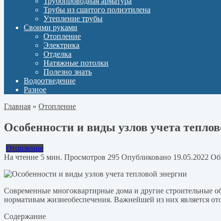
Трубопроводная арматура
Трубы из сшитого полиэтилена
Утепление трубы
Своими руками
Отопление
Электрика
Отделка
Натяжные потолки
Полезно знать
Водоотведение
Разное
Главная
»
Отопление
Особенности и виды узлов учета теплов
Отопление
На чтение
5 мин.
Просмотров
295
Опубликовано
19.05.2022
Об
Современные многоквартирные дома и другие строительные об
нормативам жизнеобеспечения. Важнейшей из них является ото
Содержание