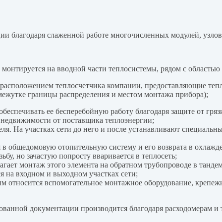
ии благодаря слаженной работе многочисленных модулей, узлов 
 монтируется на вводной части теплосистемы, рядом с областью
асположением теплосчетчика компании, предоставляющие тепло
межутке границы распределения и местом монтажа прибора);
 обеспечивать ее бесперебойную работу благодаря защите от гр
а недвижимости от поставщика теплоэнергии
;
еля. На участках сети до него и после устанавливают специаль
в общедомовую отопительную систему и его возврата в охлажде
зьбу, но зачастую попросту вваривается в теплосеть
;
ает монтаж этого элемента на обратном трубопроводе в тандеме
я на входном и выходном участках сети
;
им относится вспомогательное монтажное оборудование, крепеж
рованной документации производится благодаря расходомерам и