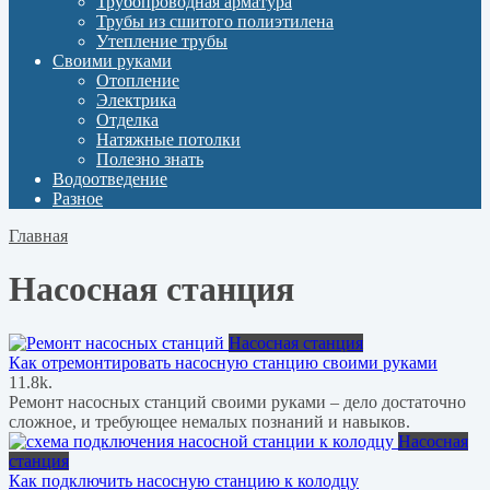
Трубопроводная арматура
Трубы из сшитого полиэтилена
Утепление трубы
Своими руками
Отопление
Электрика
Отделка
Натяжные потолки
Полезно знать
Водоотведение
Разное
Главная
Насосная станция
Насосная станция
Как отремонтировать насосную станцию своими руками
1
1.8k.
Ремонт насосных станций своими руками – дело достаточно
сложное, и требующее немалых познаний и навыков.
Насосная
станция
Как подключить насосную станцию к колодцу