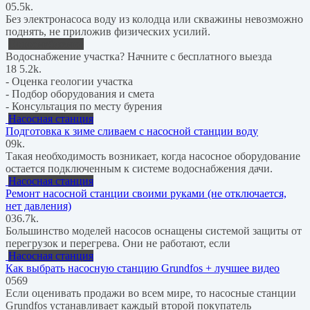
0
5.5k.
Без электронасоса воду из колодца или скважины невозможно
поднять, не приложив физических усилий.
Водоснабжение
Водоснабжение участка? Начните с бесплатного выезда
18
5.2k.
- Оценка геологии участка
- Подбор оборудования и смета
- Консультация по месту бурения
Насосная станция
Подготовка к зиме сливаем с насосной станции воду
0
9k.
Такая необходимость возникает, когда насосное оборудование
остается подключенным к системе водоснабжения дачи.
Насосная станция
Ремонт насосной станции своими руками (не отключается,
нет давления)
0
36.7k.
Большинство моделей насосов оснащены системой защиты от
перегрузок и перегрева. Они не работают, если
Насосная станция
Как выбрать насосную станцию Grundfos + лучшее видео
0
569
Если оценивать продажи во всем мире, то насосные станции
Grundfos устанавливает каждый второй покупатель