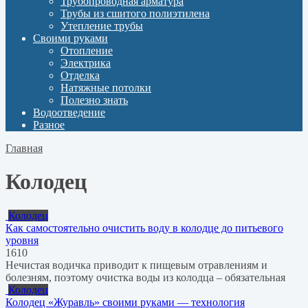
Трубопроводная арматура
Трубы из сшитого полиэтилена
Утепление трубы
Своими руками
Отопление
Электрика
Отделка
Натяжные потолки
Полезно знать
Водоотведение
Разное
Главная
Колодец
Колодец
Как самостоятельно очистить воду в колодце до питьевого
уровня
1
610
Нечистая водичка приводит к пищевым отравлениям и
болезням, поэтому очистка воды из колодца – обязательная
Колодец
Колодец «Журавль» своими руками — технология